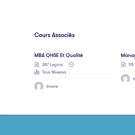
Cours Associés
MBA QHSE Et Qualité
Manag
387 Leçons
115
Tous Niveaux
imane