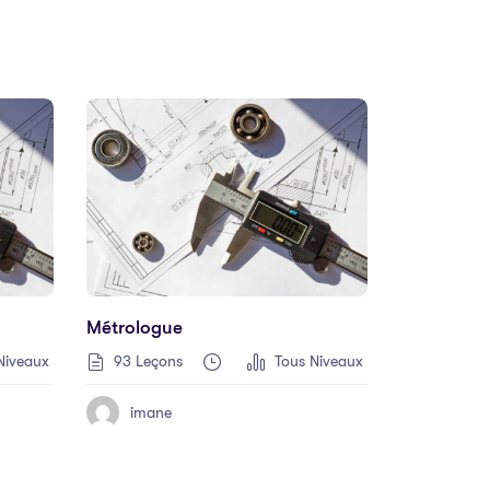
Métrologue
Niveaux
93 Leçons
Tous Niveaux
imane