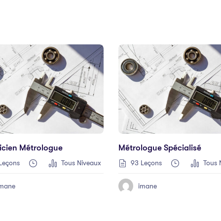
icien Métrologue
Métrologue Spécialisé
Leçons
Tous Niveaux
93 Leçons
Tous 
imane
imane