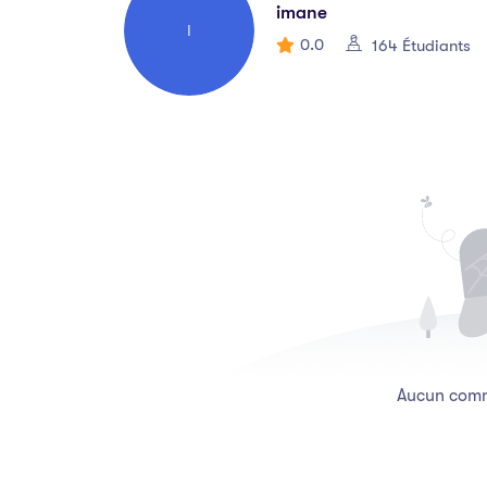
imane
I
0.0
164 Étudiants
Aucun comme