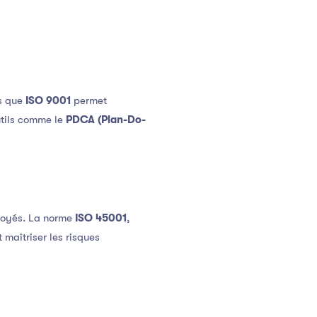
ls que
ISO 9001
permet
outils comme le
PDCA (Plan-Do-
ployés. La norme
ISO 45001
,
t maîtriser les risques