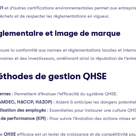
01
et d’autres certifications environnementales permet aux entrepris
échets et de respecter les réglementations en vigueur.
églementaire et image de marque
re la conformité aux normes et réglementations locales et interna
naires et des investisseurs, améliorant ainsi la réputation de l’entr
méthodes de gestion QHSE
ternes
: Permettent d’évaluer l’efficacité du système QHSE.
s (AMDEC, HACCP, HAZOP)
: Aident à anticiper les dangers potentiel
ilisation des employés
: Essentielles pour instaurer une culture QHS
s de performance (KPI)
: Pour suivre l’évolution des actions mises e
ie
QHSE
efficace est un levier de croissance et de compétitivité pou