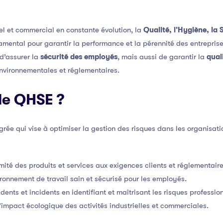
el et commercial en constante évolution, la
Qualité, l’Hygiène, la 
damental pour garantir la performance et la pérennité des entrepr
d’assurer la
sécurité des employés
, mais aussi de garantir la
qual
environnementales et réglementaires.
le QHSE ?
rée qui vise à optimiser la gestion des risques dans les organisatio
mité des produits et services aux exigences clients et réglementaire
ronnement de travail sain et sécurisé pour les employés.
idents et incidents en identifiant et maîtrisant les risques professio
l’impact écologique des activités industrielles et commerciales.