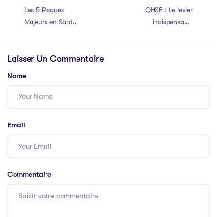
Les 5 Risques
QHSE : Le levier
Majeurs en Santé
indispensable
et Sécurité au
pour une
Travail (SST) et
entreprise sûre et
Laisser Un Commentaire
Comment le
performante !
Document Unique
Name
d’Évaluation les
Prévient
Email
Commentaire